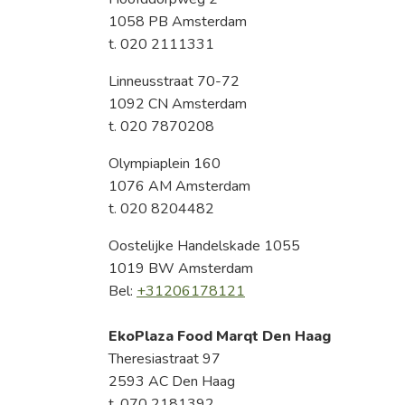
1058 PB Amsterdam
t. 020 2111331
Linneusstraat 70-72
1092 CN Amsterdam
t. 020 7870208
Olympiaplein 160
1076 AM Amsterdam
t. 020 8204482
Oostelijke Handelskade 1055
1019 BW Amsterdam
Bel:
+31206178121
EkoPlaza Food Marqt Den Haag
Theresiastraat 97
2593 AC Den Haag
t. 070 2181392