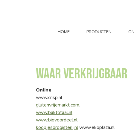
HOME
PRODUCTEN
ON
Waar verkrijgbaar
Online
www.crisp.nl
glutenvrijemarkt.com.
www.baktotaal.nl
www.biovoordeel.nl
koopjesdrogisterij.nl
www.ekoplaza.nl