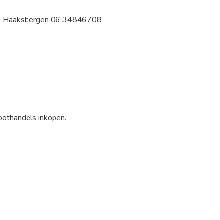
 6, Haaksbergen 06 34846708
oothandels inkopen.