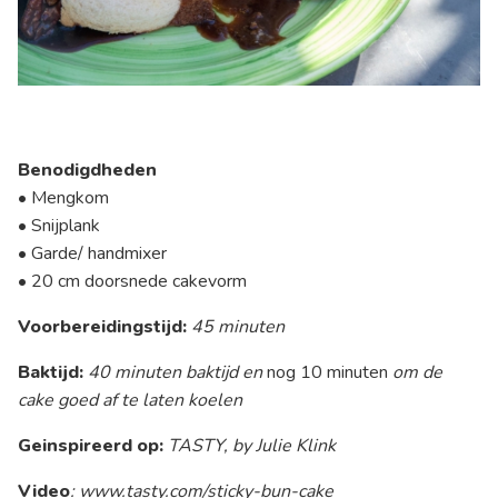
Benodigdheden
• Mengkom
• Snijplank
• Garde/ handmixer
• 20 cm doorsnede cakevorm
Voorbereidingstijd:
45 minuten
Baktijd:
40 minuten baktijd en
nog 10 minuten
om de
cake goed af te laten koelen
Geinspireerd op:
TASTY, by Julie Klink
Video
: www.tasty.com/sticky-bun-cake