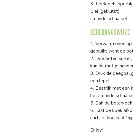
3 theelepels specula
1 ei (geklutst)
amandelschaafsel
Bereidingswijze
1. Verwarm oven op 
gebruikt want de bot
2. Doe boter, suiker
kan dit met je hande
3. Druk de deegbal g
een lepel.
4. Bestrijk met een
het amandelschaafse
5. Bak de boterkoek 
6. Laat de koek afkoe
nacht in koelkast "r
Enjoy!