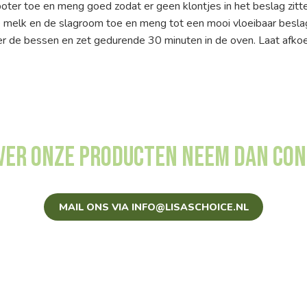
ter toe en meng goed zodat er geen klontjes in het beslag zitte
e melk en de slagroom toe en meng tot een mooi vloeibaar besla
er de bessen en zet gedurende 30 minuten in de oven. Laat afko
over onze producten neem dan con
MAIL ONS VIA INFO@LISASCHOICE.NL