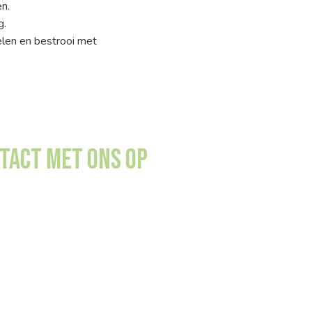
n.
g.
elen en bestrooi met
tact met ons op