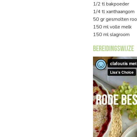
1/2 tl bakpoeder
1/4 tl xanthaangom
50 gr gesmolten ro
150 ml volle melk
150 ml slagroom
Bereidingswijze