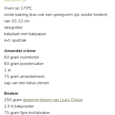
Oven op 175
°
C
ronde bakring (kan ook een springvorm zijn zonder bodem)
van 20-22 cm
deegroller
bakplaat met bakpapier
evt. spuitzak
Amandel crème
60 gram roomboter
60 gram poedersuiker
1 ei
75 gram amandelmeel
sap van een halve citroen
Bodem
250 gram
glutenvrij bloem van Lisa's Choice
2,5 tl bakpoeder
75 gram fijne kristalsuiker