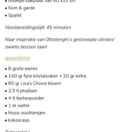
• ondiepe bakplaat van 40 x32 cm
• Kom & garde
• Spatel
Voorbereidingstijd: 45 minuten
Naar inspiratie van Ottolenghi’s gestreepte citroen/
zwarte bessen taart
Ingrediënten
• 8 grote eieren
• 140 gr fijne kristalsuiker + 20 gr extra
• 80 gr Lisa’s Choice bloem
• 2,5 tl phyllium
• 4 tl bietenpoeder
• 1 el water
• frisse vruchtenjam
• kokosrasp