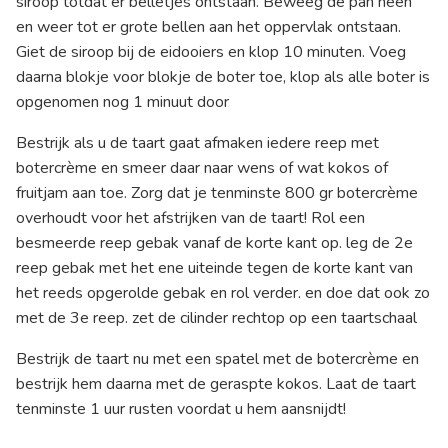
siroop totdat er belletjes ontstaan. Beweeg de pan heen
en weer tot er grote bellen aan het oppervlak ontstaan.
Giet de siroop bij de eidooiers en klop 10 minuten. Voeg
daarna blokje voor blokje de boter toe, klop als alle boter is
opgenomen nog 1 minuut door
Bestrijk als u de taart gaat afmaken iedere reep met
botercrème en smeer daar naar wens of wat kokos of
fruitjam aan toe. Zorg dat je tenminste 800 gr botercrème
overhoudt voor het afstrijken van de taart! Rol een
besmeerde reep gebak vanaf de korte kant op. leg de 2e
reep gebak met het ene uiteinde tegen de korte kant van
het reeds opgerolde gebak en rol verder. en doe dat ook zo
met de 3e reep. zet de cilinder rechtop op een taartschaal
Bestrijk de taart nu met een spatel met de botercrème en
bestrijk hem daarna met de geraspte kokos. Laat de taart
tenminste 1 uur rusten voordat u hem aansnijdt!