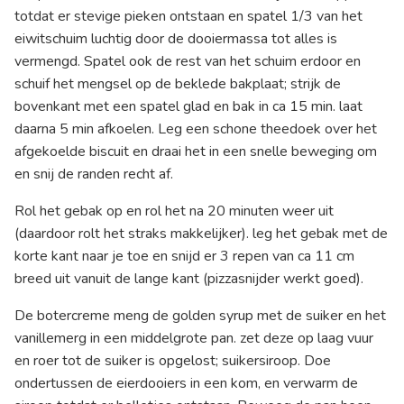
totdat er stevige pieken ontstaan en spatel 1/3 van het
eiwitschuim luchtig door de dooiermassa tot alles is
vermengd. Spatel ook de rest van het schuim erdoor en
schuif het mengsel op de beklede bakplaat; strijk de
bovenkant met een spatel glad en bak in ca 15 min. laat
daarna 5 min afkoelen. Leg een schone theedoek over het
afgekoelde biscuit en draai het in een snelle beweging om
en snij de randen recht af.
Rol het gebak op en rol het na 20 minuten weer uit
(daardoor rolt het straks makkelijker). leg het gebak met de
korte kant naar je toe en snijd er 3 repen van ca 11 cm
breed uit vanuit de lange kant (pizzasnijder werkt goed).
De botercreme meng de golden syrup met de suiker en het
vanillemerg in een middelgrote pan. zet deze op laag vuur
en roer tot de suiker is opgelost; suikersiroop. Doe
ondertussen de eierdooiers in een kom, en verwarm de