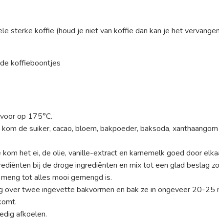
le sterke koffie (houd je niet van koffie dan kan je het vervang
ade koffieboontjes
 voor op 175°C.
e kom de suiker, cacao, bloem, bakpoeder, baksoda, xanthaangom
 kom het ei, de olie, vanille-extract en karnemelk goed door elka
rediënten bij de droge ingrediënten en mix tot een glad beslag zo
 meng tot alles mooi gemengd is.
ag over twee ingevette bakvormen en bak ze in ongeveer 20-25 m
komt.
edig afkoelen.