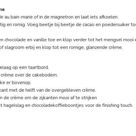
me
e au bain-marie of in de magnetron en laat iets afkoelen.
htig en romig. Voeg beetje bij beetje de cacao en poedersuiker to
 chocolade en vanille toe en klop verder tot het mengsel mooi e
of slagroom erbij en klop tot een romige, glanzende crème.
elaag op een taartbord.
e crème over de cakebodem.
ke er bovenop.
kant met de helft van de overgebleven crème.
an de crème om de zijkanten mooi af te strijken
et hagelslag en chocoladekoffieboontjes voor de finishing touch.