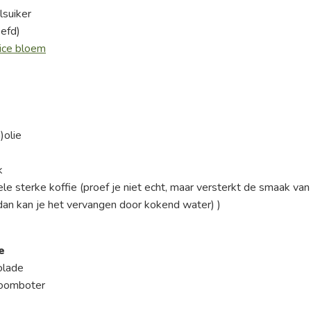
lsuiker
efd)
oice bloem
)olie
k
le sterke koffie (proef je niet echt, maar versterkt de smaak van
, dan kan je het vervangen door kokend water) )
e
olade
roomboter