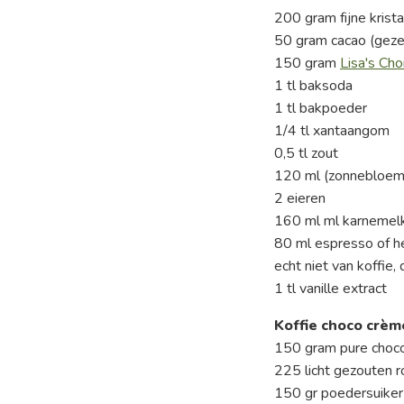
200 gram fijne krista
50 gram cacao (geze
150 gram
Lisa's Ch
1 tl baksoda
1 tl bakpoeder
1/4 tl xantaangom
0,5 tl zout
120 ml (zonnebloem
2 eieren
160 ml ml karnemel
80 ml espresso of he
echt niet van koffie
1 tl vanille extract
Koffie choco crèm
150 gram pure choc
225 licht gezouten 
150 gr poedersuiker