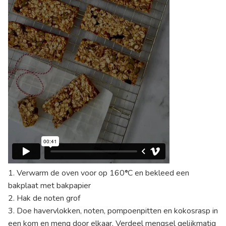
1. Verwarm de oven voor op 160
°
C en bekleed een
bakplaat met bakpapier
2. Hak de noten grof
3. Doe havervlokken, noten, pompoenpitten en kokosrasp in
een kom en meng door elkaar. Verdeel mengsel gelijkmatig