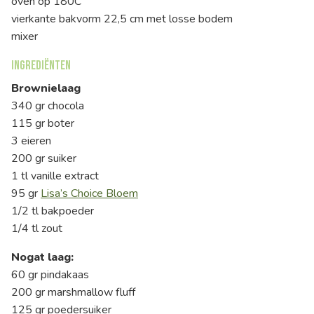
oven op 180C
vierkante bakvorm 22,5 cm met losse bodem
mixer
Ingrediënten
Brownielaag
340 gr chocola
115 gr boter
3 eieren
200 gr suiker
1 tl vanille extract
95 gr
Lisa’s Choice Bloem
1/2 tl bakpoeder
1/4 tl zout
Nogat laag:
60 gr pindakaas
200 gr marshmallow fluff
125 gr poedersuiker