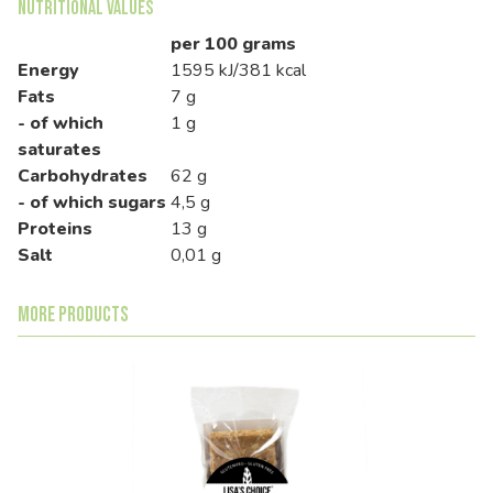
Nutritional Values
per 100 grams
Energy
1595 kJ/381 kcal
Fats
7 g
- of which
1 g
saturates
Carbohydrates
62 g
- of which sugars
4,5 g
Proteins
13 g
Salt
0,01 g
More products