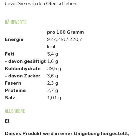
bevor Sie es in den Ofen schieben.
Nährwerte
pro 100 Gramm
Energie
927,2 kJ / 220,7
kcal
Fett
5,4 g
- davon gesättigt
1,6 g
Kohlenhydrate
39,5 g
- davon Zucker
3,6 g
Fasern
2,3 g
Proteine
2,7 g
Salz
1,01 g
Allergene
EI
Dieses Produkt wird in einer Umgebung hergestellt,