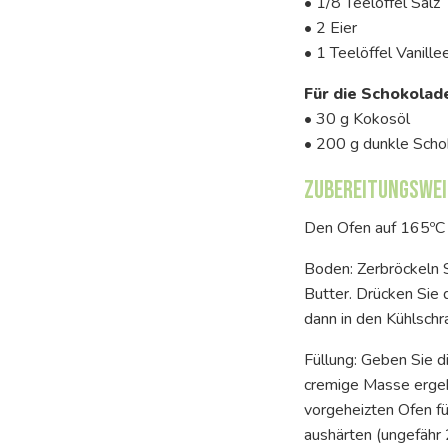
• 1/8 Teelöffel Salz
• 2 Eier
• 1 Teelöffel Vanille
Für die Schokolad
• 30 g Kokosöl
• 200 g dunkle Sch
Zubereitungswei
Den Ofen auf 165ºC 
Boden: Zerbröckeln 
Butter. Drücken Sie 
dann in den Kühlschr
Füllung: Geben Sie d
cremige Masse ergebe
vorgeheizten Ofen fü
aushärten (ungefähr 