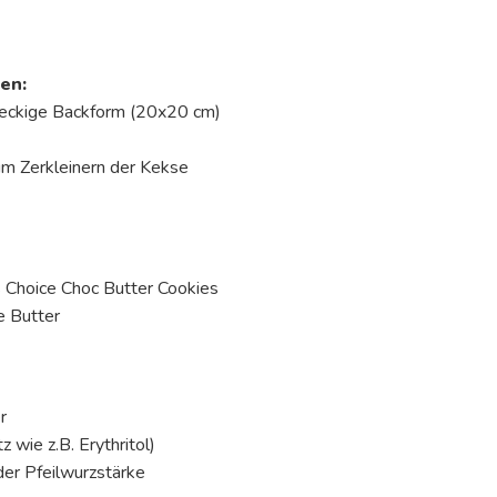
en:
teckige Backform (20x20 cm)
m Zerkleinern der Kekse
s Choice Choc Butter Cookies
e Butter
r
z wie z.B. Erythritol)
der Pfeilwurzstärke