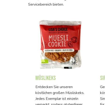
Servicebereich bieten.
Müslikeks
Si
Entdecken Sie unseren
Ge
köstlichen großen Müsliskeks.
kös
Jedes Exemplar ist einzeln
Sir
verpackt, sodass glutenfreier
für