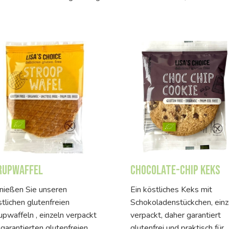
rupwaffel
Chocolate-Chip Keks
nießen Sie unseren
Ein köstliches Keks mit
tlichen glutenfreien
Schokoladenstückchen, einz
upwaffeln , einzeln verpackt
verpackt, daher garantiert
 garantierten glutenfreien
glutenfrei und praktisch für